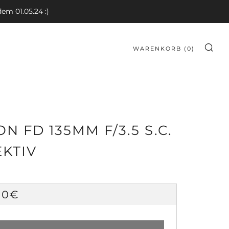
em 01.05.24 :)
WARENKORB (
0
)
SU
N FD 135MM F/3.5 S.C.
KTIV
RMALER
90€
IS