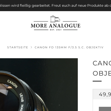
lissen wird fleißig gearbeitet. Freut euch auf neue Produkte ab d
STARTSEITE
CANON FD 135MM F/3.5 S.C. OBJEKTIV
CANO
OBJE
NO
49,
PRE