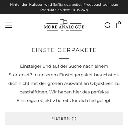
Hinter den Kulissen wird fleißig gearbeitet. Freut euch auf neue
Produkte ab dem 01.05.24 :)
W
Suc
Menü
EINSTEIGERPAKETE
Einsteiger und auf der Suche nach einem
Starterset? In unserem Einsteigerpaket brauchst du
dich nicht mit der großen Auswahl an Objektiven
zu
beschäftigen
. Wir haben hier das perfekte
Einsteigerobjektiv bereits für dich festgelegt.
FILTERN (1)