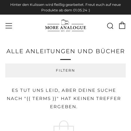
Hinter den Kulissen wird fleißig gearbeitet. Freut euch auf neue
Produkte ab dem 01.05.24 :)
W
Suc
Menü
ALLE ANLEITUNGEN UND BÜCHER
FILTERN
ES TUT UNS LEID, ABER DEINE SUCHE
NACH "{{ TERMS }}" HAT KEINEN TREFFER
ERGEBEN.